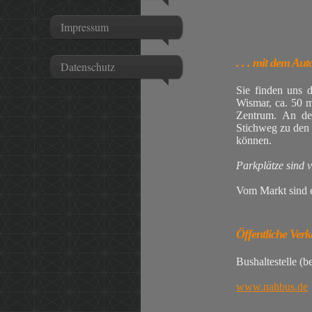
Impressum
. . . mit dem Au
Datenschutz
Sie finden uns 
Wismar, ca. 50 m
Zentrum. An der
Stichweg zu den 
können.
Parkplätze sind 
Vom Markt sind 
Öffentliche Verk
Bushaltestelle (
www.nahbus.de