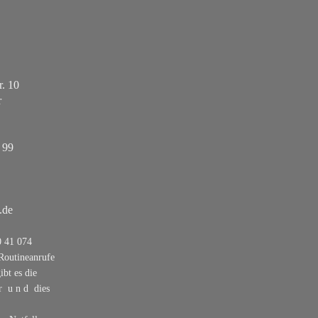
r.
10
r
 99
.de
0 41 074
 Routineanrufe
ibt es die
 u n d dies